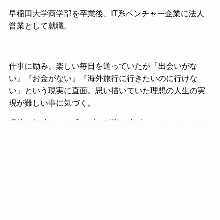
早稲田大学商学部を卒業後、IT系ベンチャー企業に法人
営業として就職。
仕事に励み、楽しい毎日を送っていたが『出会いがな
い』『お金がない』『海外旅行に行きたいのに行けな
い』という現実に直面。思い描いていた理想の人生の実
現が難しい事に気づく。
現状を打破すべく「まずは副業で稼げ！」というアドバ
イスに従い、転売を開始。初月から10万円の利益を稼げ
たものの肌に合わず撤退。
その後、PC１台で世の中に価値を提供しながら稼ぐアフ
ィリエイトに魅力を感じて没頭。
開始から半年で今でも完全放置で毎月10万円以上を稼ぐ