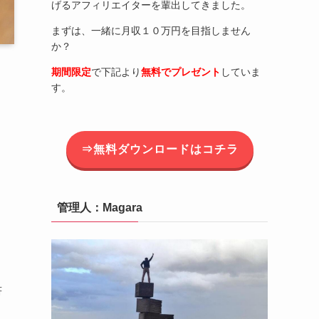
げるアフィリエイターを輩出してきました。
まずは、一緒に月収１０万円を目指しません
か？
期間限定
で下記より
無料でプレゼント
していま
す。
⇒無料ダウンロードはコチラ
管理人：Magara
書