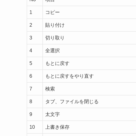
1
コピー
2
貼り付け
3
切り取り
4
全選択
5
もとに戻す
6
もとに戻すをやり直す
7
検索
8
タブ、ファイルを閉じる
9
太文字
10
上書き保存